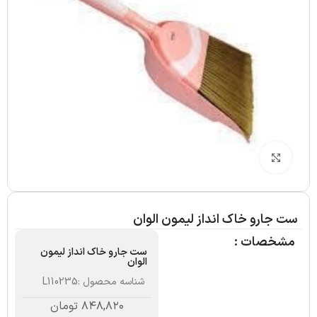
بزرگنمایی تصویر
ست جارو خاک انداز لیمون الوان
مشخصات :
ست جارو خاک انداز لیمون
الوان
شناسه محصول :
L110235
۸۴۸,۸۲۰
تومان