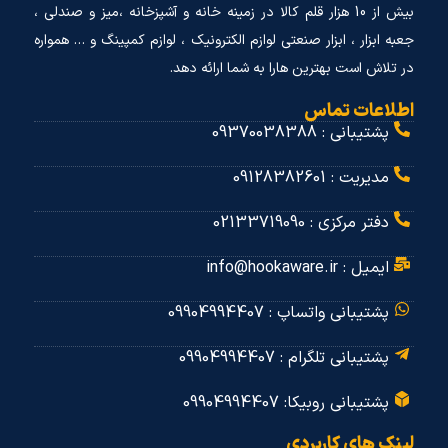
بیش از 10 هزار قلم کالا در زمینه خانه و آشپزخانه ،میز و صندلی ،
جعبه ابزار ، ابزار صنعتی لوازم الکترونیک ، لوازم کمپینگ و … همواره
در تلاش است بهترین هارا به شما ارائه دهد.
اطلاعات تماس
پشتیبانی : 09370038388
مدیریت : 09128382601
دفتر مرکزی : 02133719090
ایمیل : info@hookaware.ir
پشتیبانی واتساپ : 09904994407
پشتیبانی تلگرام : 09904994407
پشتیبانی روبیکا: 09904994407
لینک های کاربردی